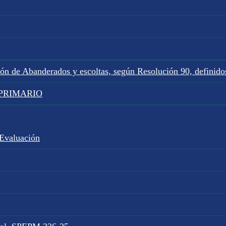
ión de Abanderados y escoltas, según Resolución 90, defini
L PRIMARIO
 Evaluación